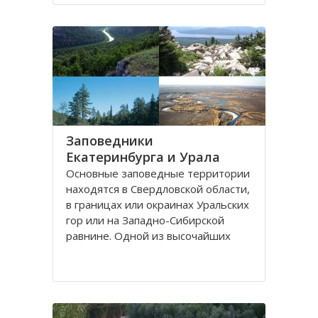
согласование имеющихся
предложений по этому поводу.
Первое выдвинуто в 1984 году о
создании Ямало
Заповедники
Екатеринбурга и Урала
Основные заповедные территории
находятся в Свердловской области,
в границах или окраинах Уральских
гор или на Западно-Сибирской
равнине. Одной из высочайших
вершин Северного Урала является
гора Денежкин Камень, сложенная
из зернистого гиперстенита:
сиенито-гнейса и сланцев и
имеющая четыре