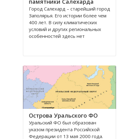
памятники Салехарда
Город Салехард – старейший город
Заполярья. Его истории более чем
400 лет. В силу климатических
условий и других региональных
особенностей здесь нет
письменных памятников и
памятников древнего зодчества
очень мало. Но на территории
Салехарда и вокруг него были
обнаружены стоянки и
захоронения
Острова Уральского ФО
Уральский ФО был образован
указом президента Российской
Федерации от 13 мая 2000 года.