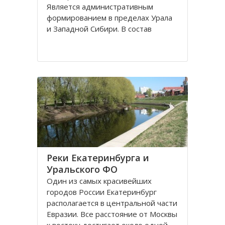
Является административным
формированием в пределах Урала
и Западной Сибири. В состав
Уральского ФО входят шесть
территориальных субъектов, один
из них имеет выход к Северному
Ледовитому океану - Ямало-
Ненецкий
Реки Екатеринбурга и
Уральского ФО
Один из самых красивейших
городов России Екатеринбург
располагается в центральной части
Евразии. Все расстояние от Москвы