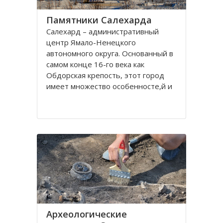
Памятники Салехарда
Салехард – административный
центр Ямало-Ненецкого
автономного округа. Основанный в
самом конце 16-го века как
Обдорская крепость, этот город
имеет множество особенносте,й и
на протяжении всей его истории
эти особенности отражались в
архитектуре, памятниках,
различных сооружениях. Одной из
самых
Археологические