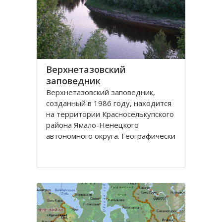
Верхнетазовский
заповедник
Верхнетазовский заповедник,
созданный в 1986 году, находится
на территории Красноселькупского
района Ямало-Ненецкого
автономного округа. Географически
Верхнетазовский заповедник
занимает самую восточную часть
Северных Увалов, главной
возвышенности Западно-
Сибирской равнины.
Целью создания