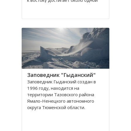
к востоку достигает около одной
тысячи семьсот км. Расположение
пришлось на Уральские горы, а
точнее на восточный склон горы, и
по берегам известной реки Исеть.
Длина которой
Заповедник "Гыданский"
Заповедник Гыданский создан в
1996 году, находится на
территории Тазовского района
Ямало-Ненецкого автономного
округа Тюменской области.
Созданию заповедника Гыданский
предшествовало долгое