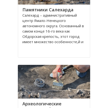
Памятники Салехарда
Салехард – административный
центр Ямало-Ненецкого
автономного округа. Основанный в
самом конце 16-го века как
Обдорская крепость, этот город
имеет множество особенносте,й и
на протяжении всей его истории
эти особенности отражались в
архитектуре, памятниках,
различных сооружениях. Одной из
самых
Археологические