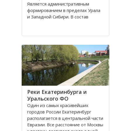
Является административным
формированием в пределах Урала
и Западной Сибири. В состав
Уральского ФО входят шесть
территориальных субъектов, один
из них имеет выход к Северному
Ледовитому океану - Ямало-
Ненецкий
Реки Екатеринбурга и
Уральского ФО
Один из самых красивейших
городов России Екатеринбург
располагается в центральной части
Евразии. Все расстояние от Москвы