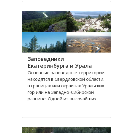
согласование имеющихся
предложений по этому поводу.
Первое выдвинуто в 1984 году о
создании Ямало
Заповедники
Екатеринбурга и Урала
Основные заповедные территории
находятся в Свердловской области,
в границах или окраинах Уральских
гор или на Западно-Сибирской
равнине. Одной из высочайших
вершин Северного Урала является
гора Денежкин Камень, сложенная
из зернистого гиперстенита:
сиенито-гнейса и сланцев и
имеющая четыре