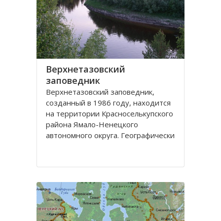
Верхнетазовский
заповедник
Верхнетазовский заповедник,
созданный в 1986 году, находится
на территории Красноселькупского
района Ямало-Ненецкого
автономного округа. Географически
Верхнетазовский заповедник
занимает самую восточную часть
Северных Увалов, главной
возвышенности Западно-
Сибирской равнины.
Целью создания