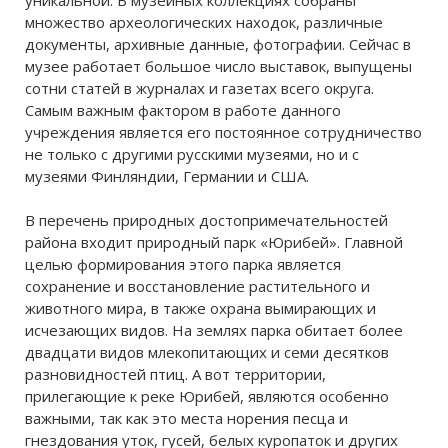
уникальной. В музейных коллекциях собраны
множество археологических находок, различные
документы, архивные данные, фотографии. Сейчас в
музее работает большое число выставок, выпущены
сотни статей в журналах и газетах всего округа.
Самым важным фактором в работе данного
учреждения является его постоянное сотрудничество
не только с другими русскими музеями, но и с
музеями Финляндии, Германии и США.
В перечень природных достопримечательностей
района входит природный парк «Юрибей». Главной
целью формирования этого парка является
сохранение и восстановление растительного и
животного мира, в также охрана вымирающих и
исчезающих видов. На землях парка обитает более
двадцати видов млекопитающих и семи десятков
разновидностей птиц. А вот территории,
прилегающие к реке Юрибей, являются особенно
важными, так как это места норения песца и
гнездования уток, гусей, белых куропаток и других