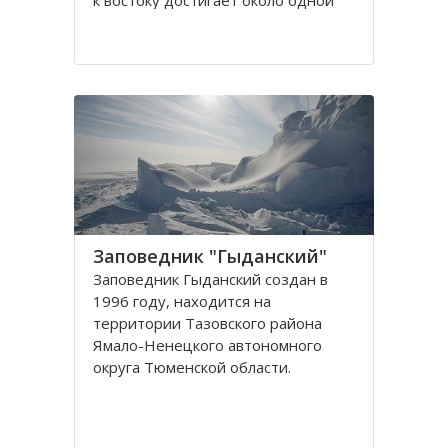
к востоку достигает около одной
тысячи семьсот км. Расположение
пришлось на Уральские горы, а
точнее на восточный склон горы, и
по берегам известной реки Исеть.
Длина которой
Заповедник "Гыданский"
Заповедник Гыданский создан в
1996 году, находится на
территории Тазовского района
Ямало-Ненецкого автономного
округа Тюменской области.
Созданию заповедника Гыданский
предшествовало долгое