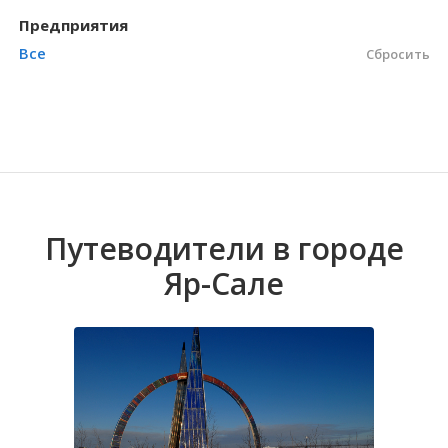
Предприятия
Волгоградская область
Кировоградская область
Восточно-Казахстанская область
Губкинский
Иркутская обла
Хмельницкая о
Северо-Казахст
Мужи
Все
Сбросить
Путеводители в городе
Яр-Сале