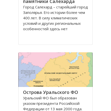
памятники Салехарда
Город Салехард – старейший город
Заполярья. Его истории более чем
400 лет. В силу климатических
условий и других региональных
особенностей здесь нет
письменных памятников и
памятников древнего зодчества
очень мало. Но на территории
Салехарда и вокруг него были
обнаружены стоянки и
захоронения
Острова Уральского ФО
Уральский ФО был образован
указом президента Российской
Федерации от 13 мая 2000 года.