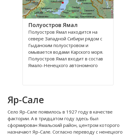
Полуостров Ямал
Полуостров Ямал находится на
севере Западной Сибири рядом с
Гыданским полуостровом и
омывается водами Карского моря.
Полуостров Ямал входит в состав
Ямало-Ненецкого автономного
округа. Занимаемая площадь
составляет 122 тысячи квадратных
километров, длина его 700
километров, ширина доходит до
Яр-Сале
240
Село Яр-Сале появилось в 1927 году в качестве
фактории. А в тридцатом году здесь был
сформирован Ямальский район, центром которого
назначают Яр-Сале. Согласно переводу с ненецкого