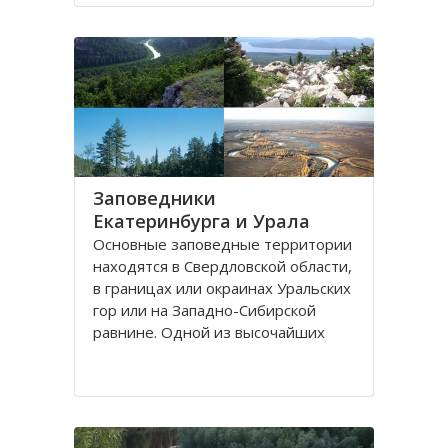
согласование имеющихся
предложений по этому поводу.
Первое выдвинуто в 1984 году о
создании Ямало
Заповедники
Екатеринбурга и Урала
Основные заповедные территории
находятся в Свердловской области,
в границах или окраинах Уральских
гор или на Западно-Сибирской
равнине. Одной из высочайших
вершин Северного Урала является
гора Денежкин Камень, сложенная
из зернистого гиперстенита:
сиенито-гнейса и сланцев и
имеющая четыре