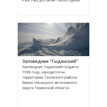
к востоку достигает около одной
тысячи семьсот км. Расположение
пришлось на Уральские горы, а
точнее на восточный склон горы, и
по берегам известной реки Исеть.
Длина которой
Заповедник "Гыданский"
Заповедник Гыданский создан в
1996 году, находится на
территории Тазовского района
Ямало-Ненецкого автономного
округа Тюменской области.
Созданию заповедника Гыданский
предшествовало долгое