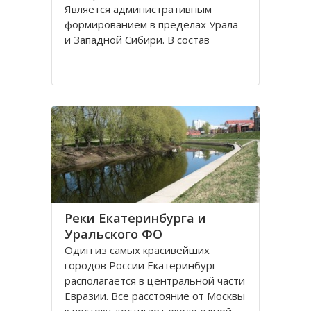
Является административным
формированием в пределах Урала
и Западной Сибири. В состав
Уральского ФО входят шесть
территориальных субъектов, один
из них имеет выход к Северному
Ледовитому океану - Ямало-
Ненецкий
Реки Екатеринбурга и
Уральского ФО
Один из самых красивейших
городов России Екатеринбург
располагается в центральной части
Евразии. Все расстояние от Москвы