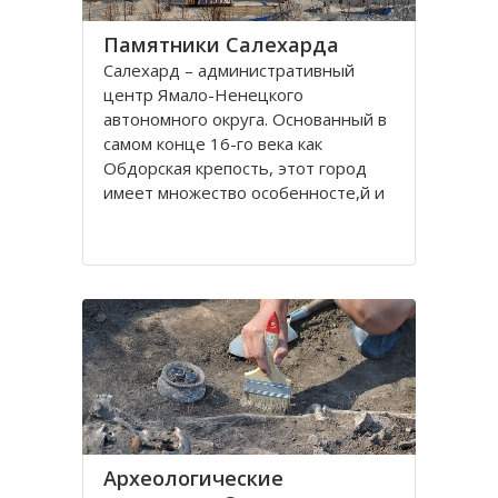
Памятники Салехарда
Салехард – административный
центр Ямало-Ненецкого
автономного округа. Основанный в
самом конце 16-го века как
Обдорская крепость, этот город
имеет множество особенносте,й и
на протяжении всей его истории
эти особенности отражались в
архитектуре, памятниках,
различных сооружениях. Одной из
самых
Археологические