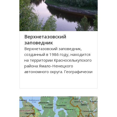
Верхнетазовский
заповедник
Верхнетазовский заповедник,
созданный в 1986 году, находится
на территории Красноселькупского
района Ямало-Ненецкого
автономного округа. Географически
Верхнетазовский заповедник
занимает самую восточную часть
Северных Увалов, главной
возвышенности Западно-
Сибирской равнины.
Целью создания