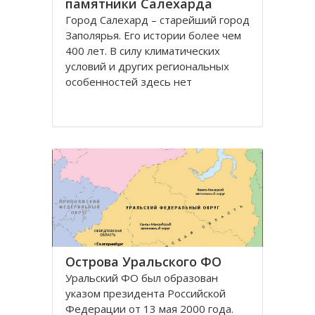
памятники Салехарда
Город Салехард – старейший город
Заполярья. Его истории более чем
400 лет. В силу климатических
условий и других региональных
особенностей здесь нет
письменных памятников и
памятников древнего зодчества
очень мало. Но на территории
Салехарда и вокруг него были
обнаружены стоянки и
захоронения
Острова Уральского ФО
Уральский ФО был образован
указом президента Российской
Федерации от 13 мая 2000 года.